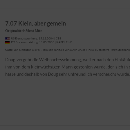
7.07 Klein, aber gemein
Originaltitel: Silent Mite
US Erstausstrahlung: 15.12.2004 | CBS
DT Erstausstrahlung: 11.05.2005 | KABEL EINS
Gäste:
Jon Simanton als Phil, Jamison Yang als Verkäufer, Bruce Fine als Detective Perry, Stephan
Doug vergeht die Weihnachtsstimmung, weil er nach den Einkäufen 
ihm von dem kleinwüchsigen Mann gestohlen wurde, der sich in 
hatte und deshalb von Doug sehr unfreundlich verscheucht wurde