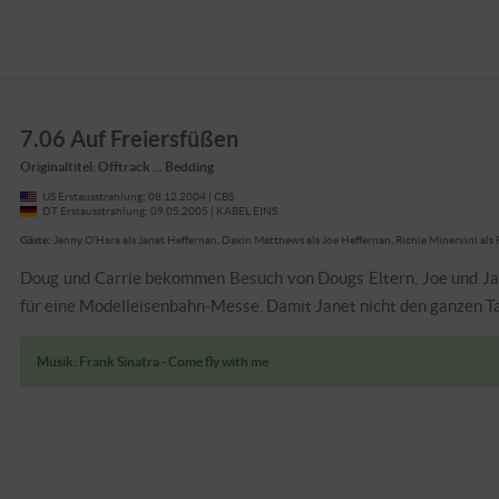
7.06 Auf Freiersfüßen
Originaltitel: Offtrack ... Bedding
US Erstausstrahlung: 08.12.2004 | CBS
DT Erstausstrahlung: 09.05.2005 | KABEL EINS
Gäste:
Jenny O'Hara als Janet Heffernan, Dakin Matthews als Joe Heffernan, Richie Minervini a
Doug und Carrie bekommen Besuch von Dougs Eltern, Joe und Jan
für eine Modelleisenbahn-Messe. Damit Janet nicht den ganzen Ta
Musik: Frank Sinatra - Come fly with me