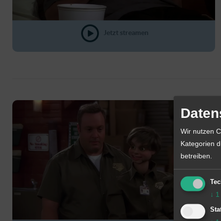
Jetzt streamen
Daten
Wir nutzen C
Kategorien d
betreiben.
Tec
↓
1
Sta