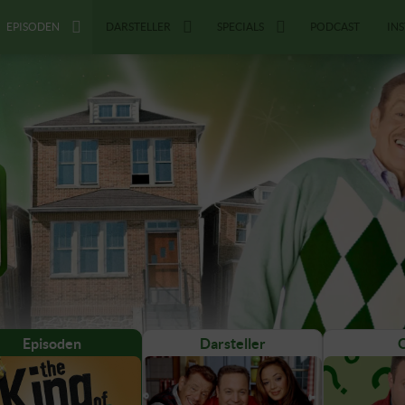
EPISODEN
DARSTELLER
SPECIALS
PODCAST
IN
Episoden
Darsteller