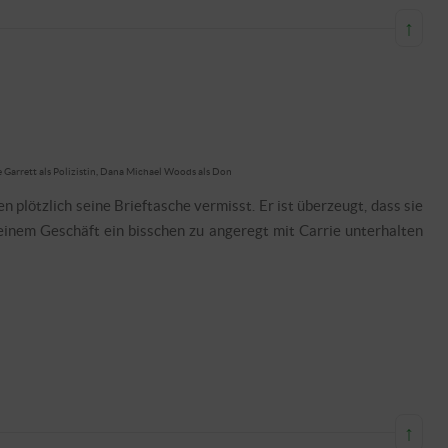
↑
ie Garrett als Polizistin, Dana Michael Woods als Don
plötzlich seine Brieftasche vermisst. Er ist überzeugt, dass sie
einem Geschäft ein bisschen zu angeregt mit Carrie unterhalten
.
↑