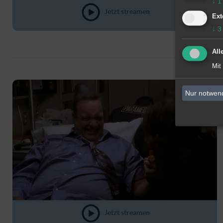
↓
1
Jetzt streamen
Ext
↓
3
All
Mit
Nur notwen
Jetzt streamen