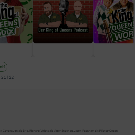
el 9
|
21
|
22
ick Cavanaugh als Eric, Richard Voigts als Vater Sheehan, Jason Packham als Pilates-Coach