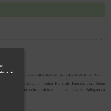
↑
he
bsite zu
on als Michelle, Steve Tancora als Duke, Nikki Tyler-Flynn als Lisa, Raoul N. Rizik als Manny
rweist, fürchtet Doug um seine Rolle als Pausenclown. Seine
äglich. Daher versucht er sich an dem unliebsamen Kollegen zu