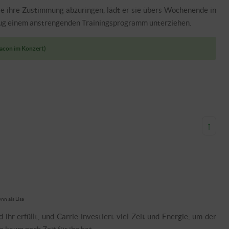
e ihre Zustimmung abzuringen, lädt er sie übers Wochenende in
Doug einem anstrengenden Trainingsprogramm unterziehen.
eacon im Konzert)
↑
nn als Lisa
ihr erfüllt, und Carrie investiert viel Zeit und Energie, um der