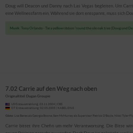
Doug will Deacon und Danny nach Las Vegas begleiten. Um Carri
eine Wellnessfarm ein. Während sie dort entspannt, muss sich 
Musik: Tony Orlando - Tie a yellow ribbon 'round the ole oak tree (Doug und D
7.02 Carrie auf den Weg nach oben
Originaltitel: Dugan Groupie
US Erstausstrahlung: 03.11.2004 | CBS
DT Erstausstrahlung: 02.05.2005 | KABEL EINS
Gäste:
Lisa Banes als Georgia Boone, Sam McMurray als Supervisor Patrick O'Boyle, Nikki Tyler-Fly
Carrie bittet ihre Chefin um mehr Verantwortung. Die Bitte wird 