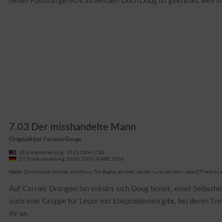
neuen Position gerecht zu werden. Doch Doug ist gekränkt, weil si
7.03 Der misshandelte Mann
Originaltitel: Furious Gorge
US Erstausstrahlung: 10.11.2004 | CBS
DT Erstausstrahlung: 03.05.2005 | KABEL EINS
Gäste:
Christopher Neiman als Maury, Tim Bagley als Neil, Jayden Lund als John, Jake O'Flaherty 
Auf Carries Drängen hin erklärt sich Doug bereit, einer Selbsth
auch eine Gruppe für Leute mit Eheproblemen gibt, bei deren Tref
ihr an.