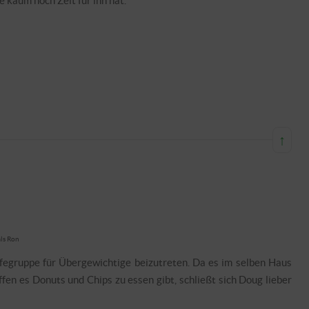
e kaum noch Zeit für ihn hat.
↑
als Ron
ilfegruppe für Übergewichtige beizutreten. Da es im selben Haus
fen es Donuts und Chips zu essen gibt, schließt sich Doug lieber