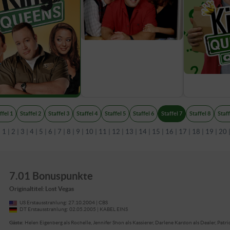
ffel 1
Staffel 2
Staffel 3
Staffel 4
Staffel 5
Staffel 6
Staffel 7
Staffel 8
Staff
:
1
|
2
|
3
|
4
|
5
|
6
|
7
|
8
|
9
|
10
|
11
|
12
|
13
|
14
|
15
|
16
|
17
|
18
|
19
|
20
7.01 Bonuspunkte
Originaltitel: Lost Vegas
US Erstausstrahlung: 27.10.2004 | CBS
DT Erstausstrahlung: 02.05.2005 | KABEL EINS
Gäste:
Helen Eigenberg als Rochelle, Jennifer Shon als Kassierer, Darlene Kardon als Dealer, Patr