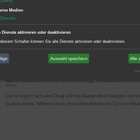
Dienst
erne Medien
Dienste
e Dienste aktivieren oder deaktivieren
 diesem Schalter können Sie alle Dienste aktivieren oder deaktivieren.
7.05 Schall und Rauch
dige
Auswahl speichern
Alle 
Originaltitel: Name Dropper
US Erstausstrahlung: 01.12.2004 | CBS
Real
DT Erstausstrahlung: 09.05.2005 | KABEL EINS
Gäste:
Anne Meara als Veronica Olchin, John Getz als Mr. Dugan, Suzy Nakamura als Molly, Larry 
Notarzt
Carrie ärgert sich, weil Doug sich die Namen ihrer Kollegen nic
Stadion kennt. Während eines festlichen Abends mit Carries Mita