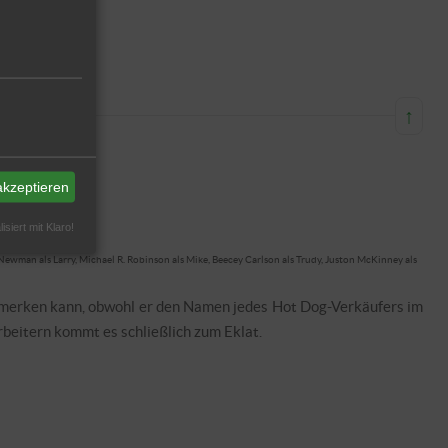
↑
akzeptieren
isiert mit Klaro!
Newman als Larry, Michael R. Robinson als Mike, Beecey Carlson als Trudy, Juston McKinney als
ht merken kann, obwohl er den Namen jedes Hot Dog-Verkäufers im
rbeitern kommt es schließlich zum Eklat.