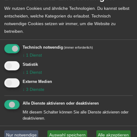
Wir nutzen Cookies und ähnliche Technologien. Du kannst selbst
entscheiden, welche Kategorien du erlaubst. Technisch
notwendige Cookies setzen wir immer, um die Website zu
betreiben.
Google Analytics (GA4)
Diese Website nutzt Google Analytics 4, einen
Technisch notwendig
(immer erforderlich)
Webanalysedienst der Google Ireland Limited, Gordon
↓
1
Dienst
House, Barrow Street, Dublin 4, Irland.
Statistik
Google Analytics verwendet Cookies und ähnliche
↓
1
Dienst
Technologien, die eine Analyse der Benutzung der
Externe Medien
Website ermöglichen. Die IP-Adresse wird
↓
3
Dienste
standardmäßig anonymisiert.
Alle Dienste aktivieren oder deaktivieren
Die Nutzung von Google Analytics erfolgt
Mit diesem Schalter können Sie alle Dienste aktivieren oder
ausschließlich nach Ihrer ausdrücklichen Einwilligung
deaktivieren.
über das Consent-Tool Klaro. Rechtsgrundlage ist Art.
6 Abs. 1 lit. a DSGVO.
Nur notwendige
Auswahl speichern
Alle akzeptieren